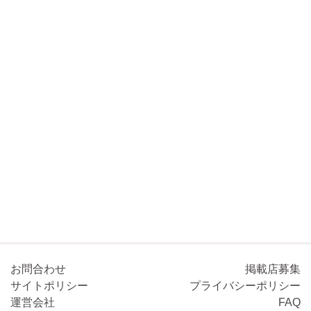
お問合わせ
掲載店募集
サイトポリシー
プライバシーポリシー
運営会社
FAQ